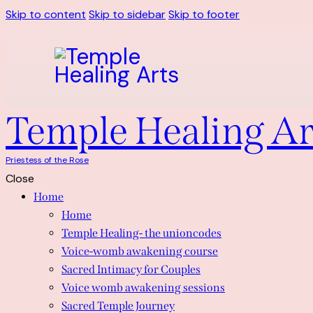
Skip to content
Skip to sidebar
Skip to footer
Temple Healing Ar
Priestess of the Rose
Close
Home
Home
Temple Healing- the unioncodes
Voice-womb awakening course
Sacred Intimacy for Couples
Voice womb awakening sessions
Sacred Temple Journey