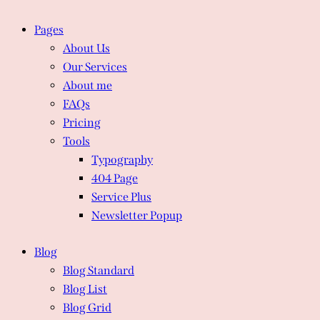
Pages
About Us
Our Services
About me
FAQs
Pricing
Tools
Typography
404 Page
Service Plus
Newsletter Popup
Blog
Blog Standard
Blog List
Blog Grid