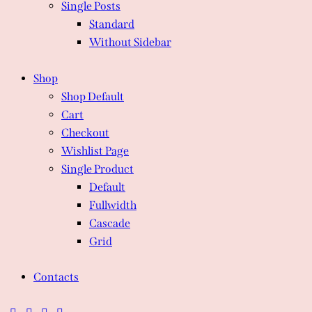
Single Posts
Standard
Without Sidebar
Shop
Shop Default
Cart
Checkout
Wishlist Page
Single Product
Default
Fullwidth
Cascade
Grid
Contacts