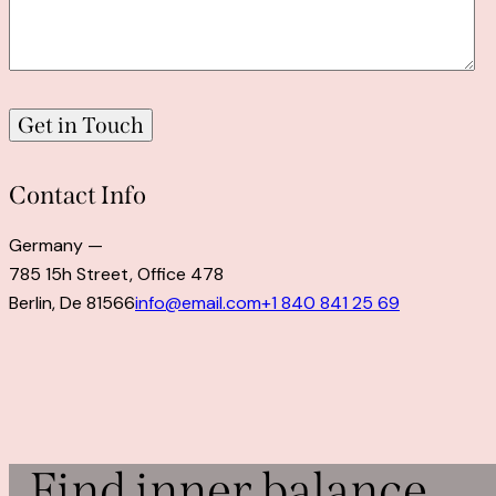
Contact Info
Germany —
785 15h Street, Office 478
Berlin, De 81566
info@email.com
+1 840 841 25 69
Find inner balance,